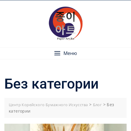
Skip
to
content
Меню
Без категории
>
>
Без
Центр Корейского Бумажного Искусства
Блог
категории