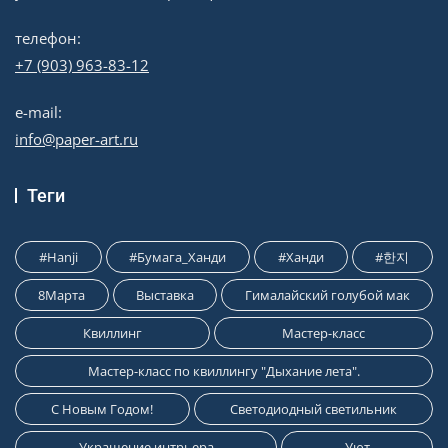
телефон:
+7 (903) 963-83-12
e-mail:
info@paper-art.ru
Теги
#Hanji
#Бумага_Ханди
#Ханди
#한지
8Марта
Выставка
Гималайский голубой мак
Квиллинг
Мастер-класс
Мастер-класс по квиллингу "Дыхание лета".
С Новым Годом!
Светодиодный светильник
Украшение интрьера
Уют